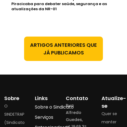
Piracicaba para debater saúde, segurança e as
atualizações da NR-01
ARTIGOS ANTERIORES QUE
JÁ PUBLICAMOS
Sobre
Links
Contato
Atualize-
se
Rua
O
Sobre o Sindicato
Alfredo
Quer se
SINDETRAP
Serviços
Guedes,
manter
(Sindicato
nº 1949 3º