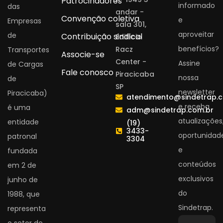
Patrocinadores
informado
das
andar -
Convenção coletiva
e
Empresas
sala 301,
aproveitar
de
Contribuição sindical
Edifício
benefícios?
Racz
Transportes
Associe-se
Center -
Assine
de Cargas
Fale conosco
Piracicaba
nossa
de
SP
newsletter
Piracicaba)
atendimento@sindetrap.
e receba
é uma
adm@sindetrap.com.br
atualizações
entidade
(19)
3433-
oportunidad
patronal
3304
e
fundada
conteúdos
em 2 de
exclusivos
junho de
do
1988, que
Sindetrap.
representa
o setor de