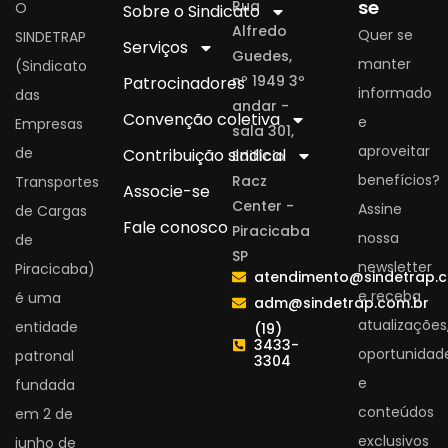
se
Rua
O
Sobre o Sindicato
Alfredo
Quer se
SINDETRAP
Serviços
Guedes,
manter
(Sindicato
nº 1949 3º
Patrocinadores
informado
das
andar -
Convenção coletiva
e
Empresas
sala 301,
aproveitar
de
Contribuição sindical
Edifício
benefícios?
Racz
Transportes
Associe-se
Center -
Assine
de Cargas
Fale conosco
Piracicaba
nossa
de
SP
newsletter
Piracicaba)
atendimento@sindetrap.
e receba
é uma
adm@sindetrap.com.br
atualizações
entidade
(19)
3433-
oportunidad
patronal
3304
e
fundada
conteúdos
em 2 de
exclusivos
junho de