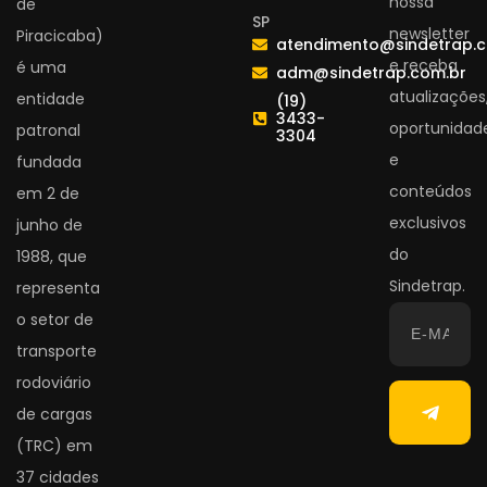
nossa
de
SP
newsletter
Piracicaba)
atendimento@sindetrap.
e receba
é uma
adm@sindetrap.com.br
atualizações
entidade
(19)
3433-
oportunidad
patronal
3304
e
fundada
conteúdos
em 2 de
exclusivos
junho de
do
1988, que
Sindetrap.
representa
o setor de
transporte
rodoviário
de cargas
(TRC) em
37 cidades