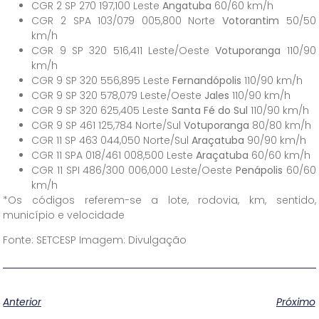
CGR 2 SP 270 197,100 Leste
Angatuba
60/60 km/h
CGR 2 SPA 103/079 005,800 Norte
Votorantim
50/50
km/h
CGR 9 SP 320 516,411 Leste/Oeste
Votuporanga
110/90
km/h
CGR 9 SP 320 556,895 Leste
Fernandópolis
110/90 km/h
CGR 9 SP 320 578,079 Leste/Oeste
Jales
110/90 km/h
CGR 9 SP 320 625,405 Leste
Santa Fé do Sul
110/90 km/h
CGR 9 SP 461 125,784 Norte/Sul
Votuporanga
80/80 km/h
CGR 11 SP 463 044,050 Norte/Sul
Araçatuba
90/90 km/h
CGR 11 SPA 018/461 008,500 Leste
Araçatuba
60/60 km/h
CGR 11 SPI 486/300 006,000 Leste/Oeste
Penápolis
60/60
km/h
*Os códigos referem-se a lote, rodovia, km, sentido,
município e velocidade
Fonte: SETCESP Imagem: Divulgação
Anterior
Próximo