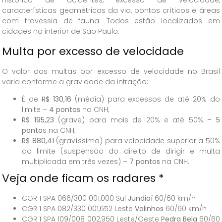
histórico de acidentes, excesso de velocidade,
características geométricas da via, pontos críticos e áreas
com travessia de fauna. Todos estão localizados em
cidades no interior de São Paulo.
Multa por excesso de velocidade
O valor das multas por excesso de velocidade no Brasil
varia conforme a gravidade da infração:
É de
R$ 130,16
(média) para excessos de até 20% do
limite –
4 pontos
na CNH;
R$ 195,23
(grave) para mais de 20% e até 50% –
5
ponto
s na CNH;
R$ 880,41
(gravíssima) para velocidade superior a 50%
do limite (suspensão do direito de dirigir e multa
multiplicada em três vezes) –
7 pontos
na CNH.
Veja onde ficam os radares *
CGR 1 SPA 066/300 001,000 Sul
Jundiaí
60/60 km/h
CGR 1 SPA 082/330 001,652 Leste
Valinhos
60/60 km/h
CGR 1 SPA 109/008 002,950 Leste/Oeste
Pedra Bela
60/60