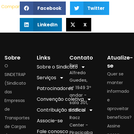
Compartilhe
Facebook
Twitter
LinkedIn
X
Sobre
Links
Contato
Atualize-
se
Rua
O
Sobre o Sindicato
Alfredo
Quer se
SINDETRAP
Serviços
Guedes,
manter
(Sindicato
nº 1949 3º
Patrocinadores
informado
das
andar -
Convenção coletiva
e
Empresas
sala 301,
aproveitar
de
Contribuição sindical
Edifício
benefícios?
Racz
Transportes
Associe-se
Center -
Assine
de Cargas
Fale conosco
Piracicaba