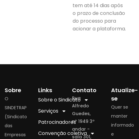
tem até 14 dias após
o prazo de conclusão
do processo para
acionar a plataforma.
Sobre
Links
Contato
Atualize-
se
Rua
O
Sobre o Sindicato
Alfredo
Quer se
SINDETRAP
Serviços
Guedes,
manter
(Sindicato
nº 1949 3º
Patrocinadores
informado
das
andar -
Convenção coletiva
e
Empresas
sala 301,