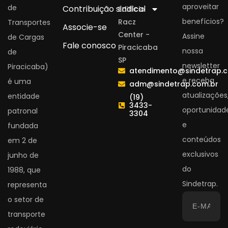
aproveitar
de
Contribuição sindical
Edifício
benefícios?
Racz
Transportes
Associe-se
Center -
Assine
de Cargas
Fale conosco
Piracicaba
nossa
de
SP
newsletter
Piracicaba)
atendimento@sindetrap.
e receba
é uma
adm@sindetrap.com.br
atualizações
entidade
(19)
3433-
oportunidad
patronal
3304
e
fundada
conteúdos
em 2 de
exclusivos
junho de
do
1988, que
Sindetrap.
representa
o setor de
transporte