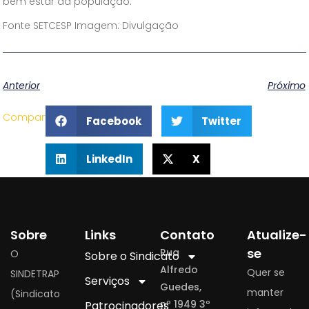
bem estar da população.
Fonte SETCESP Imagem: Divulgação
Anterior
Próximo
Compartilhe
Facebook
Twitter
LinkedIn
X
Sobre
Links
Contato
Atualize-
se
Rua
O
Sobre o Sindicato
Alfredo
Quer se
SINDETRAP
Serviços
Guedes,
manter
(Sindicato
nº 1949 3º
Patrocinadores