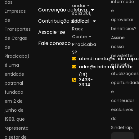
informado
das
andar -
Convenção coletiva
e
Empresas
sala 301,
aproveitar
de
Contribuição sindical
Edifício
benefícios?
Racz
Transportes
Associe-se
Center -
Assine
de Cargas
Fale conosco
Piracicaba
nossa
de
SP
newsletter
Piracicaba)
atendimento@sindetrap.
e receba
é uma
adm@sindetrap.com.br
atualizações
entidade
(19)
3433-
oportunidad
patronal
3304
e
fundada
conteúdos
em 2 de
exclusivos
junho de
do
1988, que
Sindetrap.
representa
o setor de